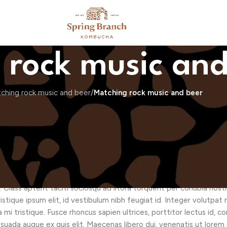
 rock music and
ching rock music and beer
/
Matching rock music and beer
s odio magna, vel viverra magna viverra nec. Pellentesque habitant
, vitae dictum est convallis et. Aenean mauris lorem, sodales e
at imperdiet. Vestibulum commodo dui non eros fringilla, eget sagi
, felis ut laoreet semper, nisi ante ullamcorper lacus, at tincidunt el
amcorper molestie at ac enim. Curabitur in placerat mi.
tate, ligula nec dictum tempus, metus urna aliquet nisl, sed conseq
 nisi. Class aptent taciti sociosqu ad litora torquent per conubia 
ristique ipsum elit, id vestibulum nibh feugiat id. Integer volutpa
i tristique. Fusce rhoncus sapien ultrices, porttitor lectus id, con
alesuada augue ex quis elit. Maecenas libero dui, venenatis ut lorem