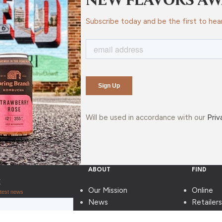
Subscribe today and be the first to hea
Will be used in accordance with our
Priv
ABOUT
FIND
Our Mission
Online
News
Retailers
Shipping & Delivery
on Draft