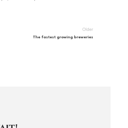
Older
The fastest growing breweries
AIT!