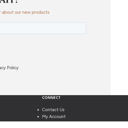
r about our new products.
acy Policy
CONNECT
Contact Us
My Account
Wholesale Inquiry Form