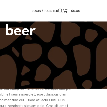
LOGIN / REGISTER
$
0.00
 beer
 morbi tristique senectus et netus et
get condimentum nec, faucibus vitae est. Fusce
ttis enim placerat. Integer sed nunc leo. Donec
it metus non nibh. Fusce suscipit orci est,
uat nisi nisl sit amet lectus. Integer ac ornare
nostra, per inceptos himenaeos. Quisque semper
t nibh et sem imperdiet, eget dapibus diam
dimentum dui. Etiam at iaculis nisl. Duis
 quis, hendrerit aliquam odio. Cras sit amet